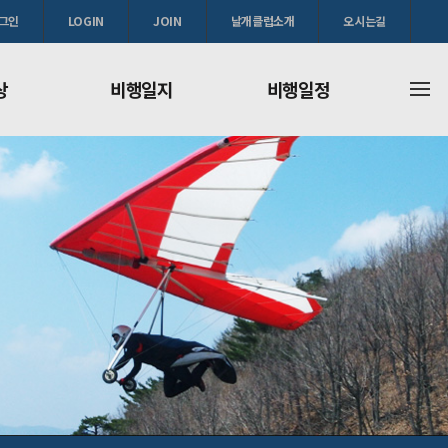
그인
LOGIN
JOIN
날개클럽소개
오시는길
상
비행일지
비행일정
지
비행일정
비행일정