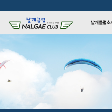
날개클럽소
날개클럽소개
비행활동앨범
입문신청
패러글라
연혁
방송
날개클럽소개
비행활동앨범
입문안내
날개클럽소개
입문안내
날개클럽소개
입문신청
연혁
패러글라이딩 입문과
회원소개
행글라이딩 입문과정
오시는 길
비행종류