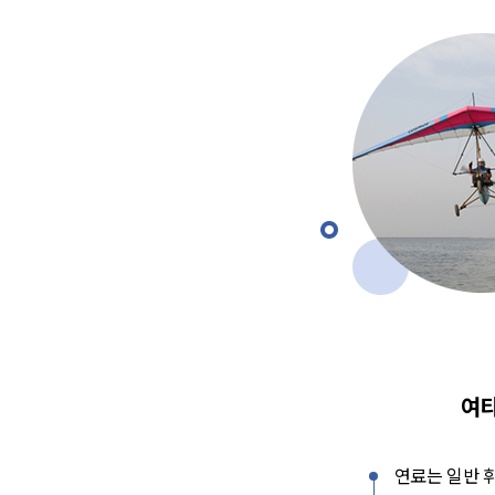
여타
연료는 일반 휘