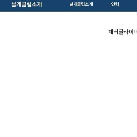
날개클럽소개
날개클럽소개
연혁
패러글라이