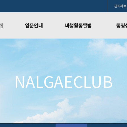
관리자로
개
입문안내
비행활동앨범
동영
이딩 입문과정
사진
회원소개
행글라이딩 입문과정
오시는 길
비행종류
비행활동앨범
동영상
비행일
비행활동앨범
동영상
비행일지
정
방송사진
NALGAECLUB