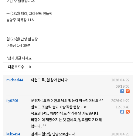
이번 주 일정입니다.
목 (23일) 패러, 그라운드 핸들링
남양주 착륙장 11시
일 (26일) 단양 활공장
이륙장 1시 30분
*참가댓글 다세요
0
다운로드수
michael44
이현도 목, 일 참가 합니다.
2026-04-22
09:19:06
fly0206
운영자 : 요즘 이현도 님의 활동이 적극적이네요 ^^
2026-04-22
실력도 조금씩 늘고 바람직한 현상 ~ ㅎ
12:39:40
목요일 신입, 이명천 님도 참가를 알려 왔습니다.
비행이 더 재밌어지는 것 같네요, 일요일도 기대해
봅니다. ^^
kuk5454
김재구 일요일 단양으로갑니다
2026-04-23