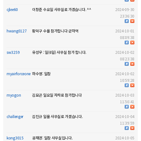
cjlee60
이창준 수요일 사무실로 가겠습니다. ^^
2024-09-30
23:36:30
hwang0127
황덕구 수욜 참가합니다 군자역
2024-10-01
08:09:38
sw3259
유성우 : 일(6일) 사무실 참가 합니다.
2024-10-02
08:23:38
myairforceone
하수영: 일참
2024-10-02
10:59:28
myogon
김묘곤 일요일 자차로 참가합니다
2024-10-03
11:50:41
challenger
김진규 일욜 사무실로 가겠습니다.
2024-10-04
11:39:59
kong3015
공재경: 일참 사무실입니다.
2024-10-05