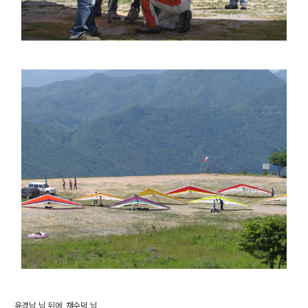
윤경남 님 뒤에 채수덕 님